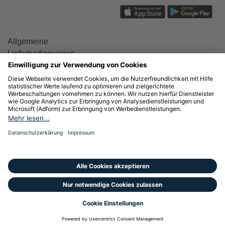
Allgemeine
Lieferbedingungen
Kundeninformations- und
Preisblätter
Stromkennzeichnung
Gaskennzeichnung
Informationen zur
Datenverarbeitung gemäß
DSGVO
Rechnungserklärung
Energiespartipps
© Drei Energie